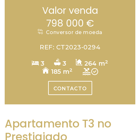
Valor venda
798 000 €
Conversor de moeda
REF: CT2023-0294
2
3
3
264 m
2
185 m
CONTACTO
Apartamento T3 no
Prestigiado